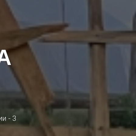
А
и - 3