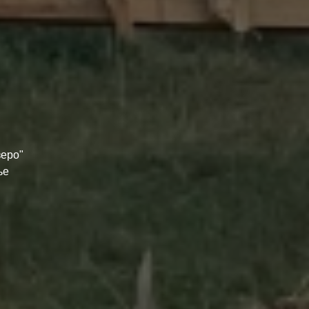
зеро"
ье